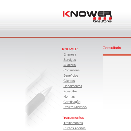
Consultoria
KNOWER
Empresa
Serviços
Auditoria
Consultoria
Benefícios
Clientes
Depoimentos
Konsult-e
Normas
Certificação
Projeto Minimiso
Treinamentos
Treinamentos
Cursos Abertos