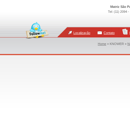
Matriz São P
Tel: (11) 2094 
Localização
Contato
Home
»
KNOWER »
N