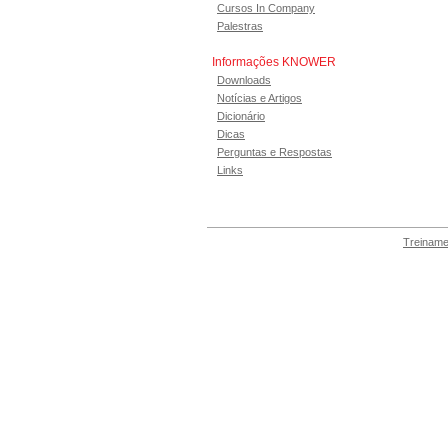
Cursos In Company
Palestras
Informações KNOWER
Downloads
Notícias e Artigos
Dicionário
Dicas
Perguntas e Respostas
Links
Treiname