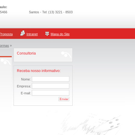
aulo:
- 5466
Santos - Tel: (13) 3221 - 8503
Proposta
Intranet
Mapa do Site
ormas
»
Consultoria
Receba nosso informativo:
Nome:
Empresa:
E-mail: